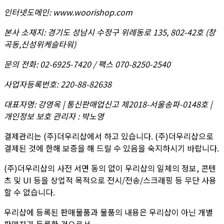
인터넷도메인
:
www.woorishop.com
본사 소재지
:
경기도 성남시 수정구 위례동로 135, 802-42호 (창
곡동,신성위케슬타워)
문의 전화
:
02-6925-7420 / 팩스 070-8250-2540
사업자등록번호
:
220-88-82638
대표자명
:
강영옥 | 통신판매업신고 제2018-서울송파-0148호 |
개인정보 보호 관리자 : 박노영
결제관리는 (주)더우리샵에서 하고 있습니다. (주)더우리샵으로
결제된 것에 한해 보증을 해 드릴 수 있음을 숙지하시기 바랍니다.
(주)더우리샵의 사전 서면 동의 없이 우리샵의 일체의 정보, 콘텐
츠 및 UI 등을 상업적 목적으로 전시/전송/스크래핑 등 무단 사용
할 수 없습니다.
우리샵에 등록된 판매물품과 물품의 내용은 우리샵이 아닌 개별
판매자가 등록한 것으로서,