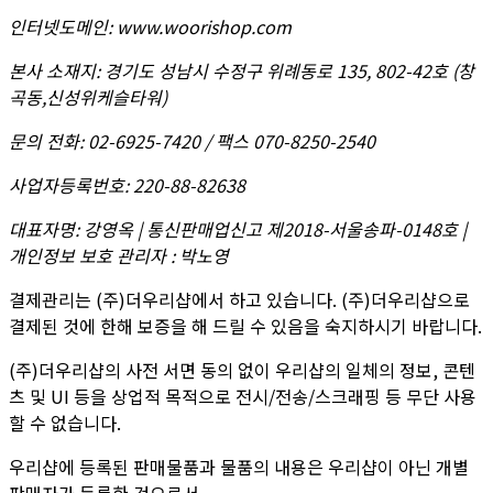
인터넷도메인
:
www.woorishop.com
본사 소재지
:
경기도 성남시 수정구 위례동로 135, 802-42호 (창
곡동,신성위케슬타워)
문의 전화
:
02-6925-7420 / 팩스 070-8250-2540
사업자등록번호
:
220-88-82638
대표자명
:
강영옥 | 통신판매업신고 제2018-서울송파-0148호 |
개인정보 보호 관리자 : 박노영
결제관리는 (주)더우리샵에서 하고 있습니다. (주)더우리샵으로
결제된 것에 한해 보증을 해 드릴 수 있음을 숙지하시기 바랍니다.
(주)더우리샵의 사전 서면 동의 없이 우리샵의 일체의 정보, 콘텐
츠 및 UI 등을 상업적 목적으로 전시/전송/스크래핑 등 무단 사용
할 수 없습니다.
우리샵에 등록된 판매물품과 물품의 내용은 우리샵이 아닌 개별
판매자가 등록한 것으로서,