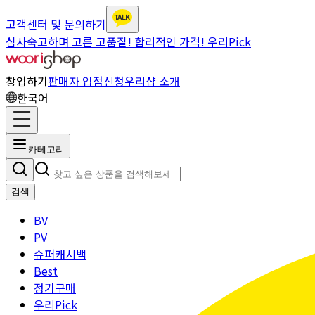
고객센터 및 문의하기
심사숙고하며 고른 고품질! 합리적인 가격! 우리Pick
창업하기
판매자 입점신청
우리샵 소개
한국어
카테고리
검색
BV
PV
슈퍼캐시백
Best
정기구매
우리Pick