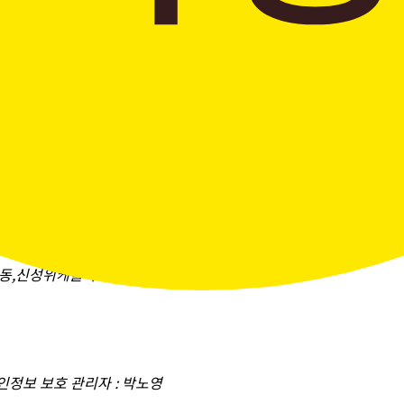
창곡동,신성위케슬타워)
개인정보 보호 관리자 : 박노영