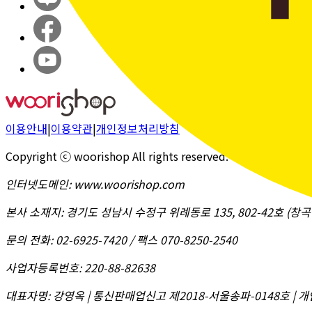
이용안내
|
이용약관
|
개인정보처리방침
Copyright ⓒ woorishop All rights reserved.
인터넷도메인
:
www.woorishop.com
본사 소재지
:
경기도 성남시 수정구 위례동로 135, 802-42호 (
문의 전화
:
02-6925-7420 / 팩스 070-8250-2540
사업자등록번호
:
220-88-82638
대표자명
:
강영옥 | 통신판매업신고 제2018-서울송파-0148호 | 