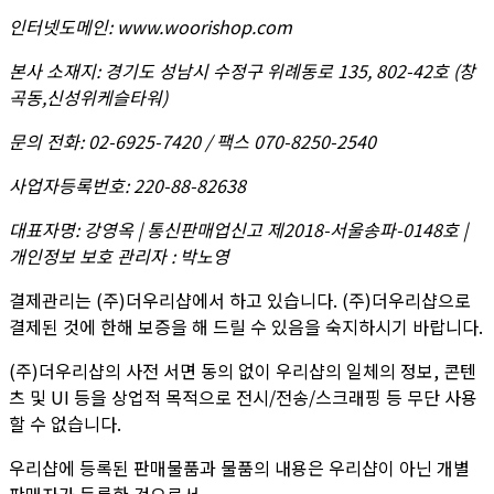
인터넷도메인
:
www.woorishop.com
본사 소재지
:
경기도 성남시 수정구 위례동로 135, 802-42호 (창
곡동,신성위케슬타워)
문의 전화
:
02-6925-7420 / 팩스 070-8250-2540
사업자등록번호
:
220-88-82638
대표자명
:
강영옥 | 통신판매업신고 제2018-서울송파-0148호 |
개인정보 보호 관리자 : 박노영
결제관리는 (주)더우리샵에서 하고 있습니다. (주)더우리샵으로
결제된 것에 한해 보증을 해 드릴 수 있음을 숙지하시기 바랍니다.
(주)더우리샵의 사전 서면 동의 없이 우리샵의 일체의 정보, 콘텐
츠 및 UI 등을 상업적 목적으로 전시/전송/스크래핑 등 무단 사용
할 수 없습니다.
우리샵에 등록된 판매물품과 물품의 내용은 우리샵이 아닌 개별
판매자가 등록한 것으로서,