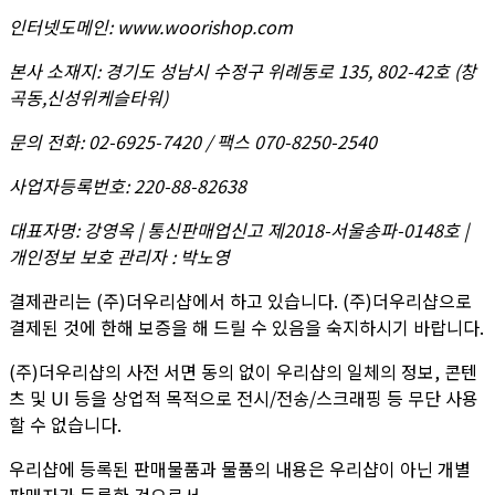
인터넷도메인
:
www.woorishop.com
본사 소재지
:
경기도 성남시 수정구 위례동로 135, 802-42호 (창
곡동,신성위케슬타워)
문의 전화
:
02-6925-7420 / 팩스 070-8250-2540
사업자등록번호
:
220-88-82638
대표자명
:
강영옥 | 통신판매업신고 제2018-서울송파-0148호 |
개인정보 보호 관리자 : 박노영
결제관리는 (주)더우리샵에서 하고 있습니다. (주)더우리샵으로
결제된 것에 한해 보증을 해 드릴 수 있음을 숙지하시기 바랍니다.
(주)더우리샵의 사전 서면 동의 없이 우리샵의 일체의 정보, 콘텐
츠 및 UI 등을 상업적 목적으로 전시/전송/스크래핑 등 무단 사용
할 수 없습니다.
우리샵에 등록된 판매물품과 물품의 내용은 우리샵이 아닌 개별
판매자가 등록한 것으로서,