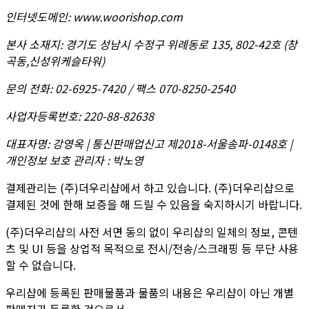
인터넷도메인
:
www.woorishop.com
본사 소재지
:
경기도 성남시 수정구 위례동로 135, 802-42호 (창
곡동,신성위케슬타워)
문의 전화
:
02-6925-7420 / 팩스 070-8250-2540
사업자등록번호
:
220-88-82638
대표자명
:
강영옥 | 통신판매업신고 제2018-서울송파-0148호 |
개인정보 보호 관리자 : 박노영
결제관리는 (주)더우리샵에서 하고 있습니다. (주)더우리샵으로
결제된 것에 한해 보증을 해 드릴 수 있음을 숙지하시기 바랍니다.
(주)더우리샵의 사전 서면 동의 없이 우리샵의 일체의 정보, 콘텐
츠 및 UI 등을 상업적 목적으로 전시/전송/스크래핑 등 무단 사용
할 수 없습니다.
우리샵에 등록된 판매물품과 물품의 내용은 우리샵이 아닌 개별
판매자가 등록한 것으로서,