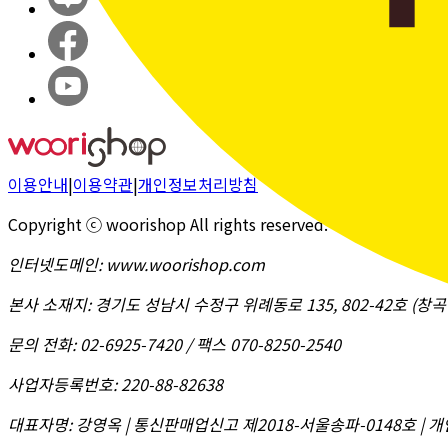
이용안내
|
이용약관
|
개인정보처리방침
Copyright ⓒ woorishop All rights reserved.
인터넷도메인
:
www.woorishop.com
본사 소재지
:
경기도 성남시 수정구 위례동로 135, 802-42호 (
문의 전화
:
02-6925-7420 / 팩스 070-8250-2540
사업자등록번호
:
220-88-82638
대표자명
:
강영옥 | 통신판매업신고 제2018-서울송파-0148호 | 