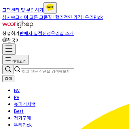
고객센터 및 문의하기
심사숙고하며 고른 고품질! 합리적인 가격! 우리Pick
창업하기
판매자 입점신청
우리샵 소개
한국어
카테고리
검색
BV
PV
슈퍼캐시백
Best
정기구매
우리Pick