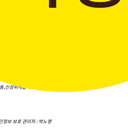
창곡동,신성위케슬타워)
개인정보 보호 관리자 : 박노영