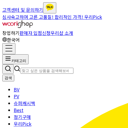
고객센터 및 문의하기
심사숙고하며 고른 고품질! 합리적인 가격! 우리Pick
창업하기
판매자 입점신청
우리샵 소개
한국어
카테고리
검색
BV
PV
슈퍼캐시백
Best
정기구매
우리Pick