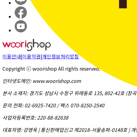
이용안내
|
이용약관
|
개인정보처리방침
Copyright ⓒ woorishop All rights reserved.
인터넷도메인
:
www.woorishop.com
본사 소재지
:
경기도 성남시 수정구 위례동로 135, 802-42호 (
문의 전화
:
02-6925-7420 / 팩스 070-8250-2540
사업자등록번호
:
220-88-82638
대표자명
:
강영옥 | 통신판매업신고 제2018-서울송파-0148호 | 