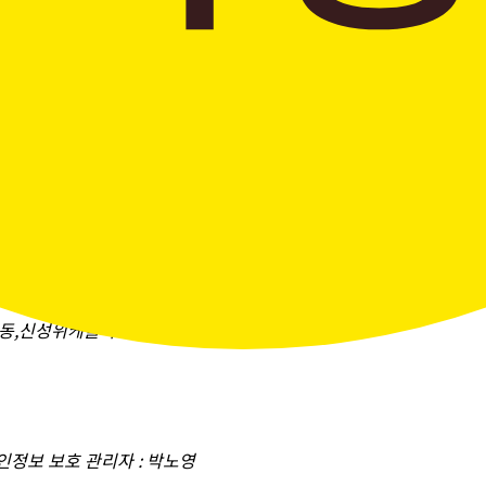
창곡동,신성위케슬타워)
개인정보 보호 관리자 : 박노영