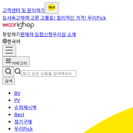
고객센터 및 문의하기
심사숙고하며 고른 고품질! 합리적인 가격! 우리Pick
창업하기
판매자 입점신청
우리샵 소개
한국어
카테고리
검색
BV
PV
슈퍼캐시백
Best
정기구매
우리Pick