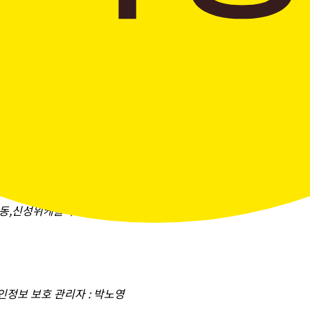
창곡동,신성위케슬타워)
개인정보 보호 관리자 : 박노영