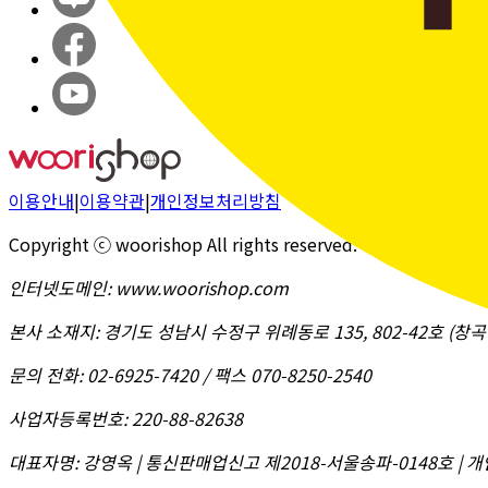
이용안내
|
이용약관
|
개인정보처리방침
Copyright ⓒ woorishop All rights reserved.
인터넷도메인
:
www.woorishop.com
본사 소재지
:
경기도 성남시 수정구 위례동로 135, 802-42호 (
문의 전화
:
02-6925-7420 / 팩스 070-8250-2540
사업자등록번호
:
220-88-82638
대표자명
:
강영옥 | 통신판매업신고 제2018-서울송파-0148호 | 