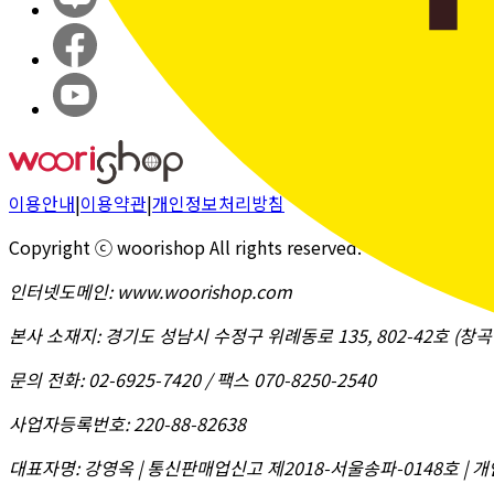
이용안내
|
이용약관
|
개인정보처리방침
Copyright ⓒ woorishop All rights reserved.
인터넷도메인
:
www.woorishop.com
본사 소재지
:
경기도 성남시 수정구 위례동로 135, 802-42호 (
문의 전화
:
02-6925-7420 / 팩스 070-8250-2540
사업자등록번호
:
220-88-82638
대표자명
:
강영옥 | 통신판매업신고 제2018-서울송파-0148호 | 