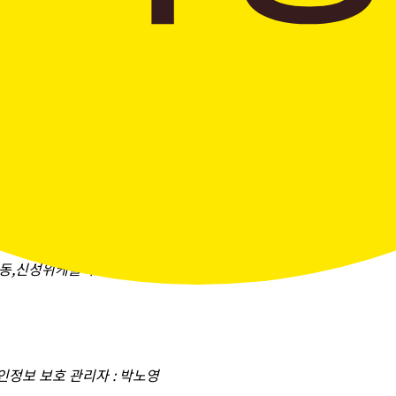
창곡동,신성위케슬타워)
개인정보 보호 관리자 : 박노영