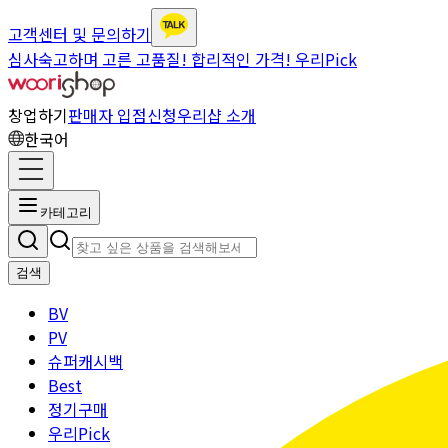
고객센터 및 문의하기
심사숙고하며 고른 고품질! 합리적인 가격! 우리Pick
창업하기
판매자 입점신청
우리샵 소개
한국어
카테고리
검색
BV
PV
슈퍼캐시백
Best
정기구매
우리Pick