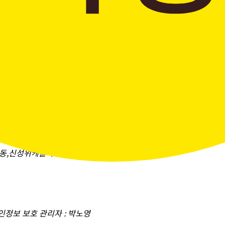
창곡동,신성위케슬타워)
개인정보 보호 관리자 : 박노영