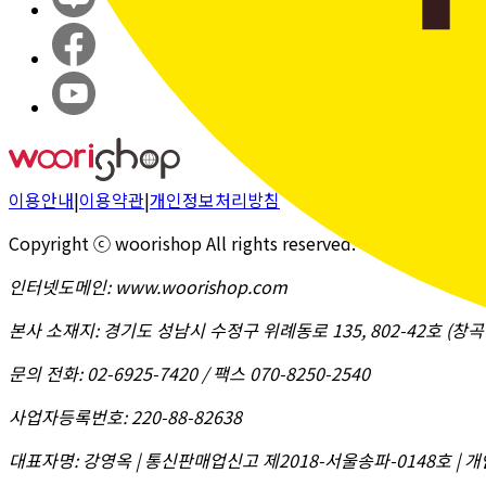
이용안내
|
이용약관
|
개인정보처리방침
Copyright ⓒ woorishop All rights reserved.
인터넷도메인
:
www.woorishop.com
본사 소재지
:
경기도 성남시 수정구 위례동로 135, 802-42호 (
문의 전화
:
02-6925-7420 / 팩스 070-8250-2540
사업자등록번호
:
220-88-82638
대표자명
:
강영옥 | 통신판매업신고 제2018-서울송파-0148호 | 