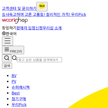
고객센터 및 문의하기
심사숙고하며 고른 고품질! 합리적인 가격! 우리Pick
창업하기
판매자 입점신청
우리샵 소개
한국어
카테고리
검색
BV
PV
슈퍼캐시백
Best
정기구매
우리Pick