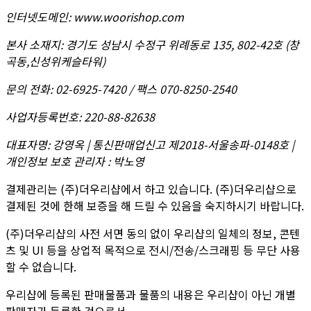
인터넷도메인
:
www.woorishop.com
본사 소재지
:
경기도 성남시 수정구 위례동로 135, 802-42호 (창
곡동,신성위케슬타워)
문의 전화
:
02-6925-7420 / 팩스 070-8250-2540
사업자등록번호
:
220-88-82638
대표자명
:
강영옥 | 통신판매업신고 제2018-서울송파-0148호 |
개인정보 보호 관리자 : 박노영
결제관리는 (주)더우리샵에서 하고 있습니다. (주)더우리샵으로
결제된 것에 한해 보증을 해 드릴 수 있음을 숙지하시기 바랍니다.
(주)더우리샵의 사전 서면 동의 없이 우리샵의 일체의 정보, 콘텐
츠 및 UI 등을 상업적 목적으로 전시/전송/스크래핑 등 무단 사용
할 수 없습니다.
우리샵에 등록된 판매물품과 물품의 내용은 우리샵이 아닌 개별
판매자가 등록한 것으로서,